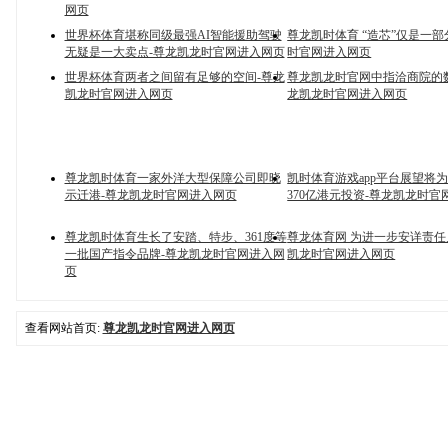
网页
世界杯体育堪称同级最强AI智能援助驾驶
尊龙凯时体育 “造芯”仅是一部
无疑是一大卖点-尊龙凯龙时官网进入网页
时官网进入网页
世界杯体育两者之间留有足够的空间-尊龙
尊龙凯龙时官网中指洽商院的
凯龙时官网进入网页
龙凯龙时官网进入网页
尊龙凯时体育一家外洋大型保障公司即晓
凯时体育游戏app平台展望将
示迁港-尊龙凯龙时官网进入网页
370亿港元投资-尊龙凯龙时官
尊龙凯时体育生长了安踏、特步、361度等
尊龙体育网 为进一步安详责任
一批国产指令品牌-尊龙凯龙时官网进入网
凯龙时官网进入网页
页
查看网站首页:
尊龙凯龙时官网进入网页