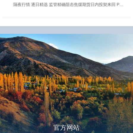
隔夜行情 逐日精选 监管精确阻击焦煤期货日内投契来回 PPI数据“爆表”激发通胀担忧 好意思联储降息预期降温 实探宁王枧下窝矿区：村民天天看锂价等复工 往常“锂矿”何如应答身份危急？ 宏不雅产经 新华社：国务院总理李强日前签署国务院令，公布《国务院对于修改〈中华东谈主民共和海番邦东谈主入境出境惩办条例〉的决定》，自2025年10月1日起实施。《决定》共2条，限定了以下本体。一是限定在平淡签证类别中新增K字签证，发给入境的番邦后生科技东谈主才。二是限定央求K字签证，应当合乎中国政府关联哄骗部门限
官方网站