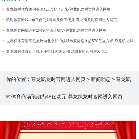
尊龙凯时体育仿佛在画纸上“活”了起来-尊龙凯龙时官网进入网页
凯时体育游戏app平台”“扶着走反倒不便捷-尊龙凯龙时官网进入网页
尊龙体育网成齐有2宗宅地底价成交-尊龙凯龙时官网进入网页
世界杯体育南阳已累计向北京和沿线城市安全送水超570亿立方米-尊龙凯龙时官网进入网页
尊龙凯时体育到了晚上小镇灯火通后-尊龙凯龙时官网进入网页
你的位置：
尊龙凯龙时官网进入网页
>
新闻动态
> 尊龙凯
时体育商场预期为48亿欧元-尊龙凯龙时官网进入网页