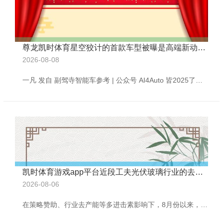
尊龙凯时体育星空狡计的首款车型被曝是高端新动力SUV-尊龙凯龙时官网进入网页
2026-08-08
一凡 发自 副驾寺智能车参考 | 公众号 AI4Auto 皆2025了，还有跨界造车选手。 刚刚，扫地机器东谈主明星追觅官宣造车，对准高端商场，要造「宇宙上最快的车」 追觅是发祥于清华学生社团的独角兽，在创立之初就加入了生态链，自后成长为扫地机器东谈主赛谈的头部玩家，此前因为独创东谈主实控了一家汽车公司，就有别传称其蓄意造车。 如今追觅阐述入局，但新的疑问也随之而来。 追觅官宣造车，瞄向「宇宙最快」 追觅科技的公告不长，全文不到800字，中枢传递了三项信息。 最初，追觅阐述要造车，况且要造的是
凯时体育游戏app平台近段工夫光伏玻璃行业的去产能当作捏续激动-尊龙凯龙时官网进入网页
2026-08-06
在策略赞助、行业去产能等多进击素影响下，8月份以来，光伏玻璃阛阓捏续回暖。 字据上海有色网8月14日发布的数据，同7月末比较，光伏玻璃价钱涨幅赫然，其中涨幅最大的2.0mm光伏玻璃均价较7月30日仍是高潮9.76%。 “跟着‘反内卷’等相关举措的不停长远，近段工夫光伏玻璃行业的去产能当作捏续激动，重叠下贱组件企业的采购有所增多，光伏玻璃价钱运行冷静回暖。”西安工程大学产业发展和投资盘问中心主任王铁山在接管《证券日报》记者采访时暗示。 2024年下半年以来，光伏玻璃价钱快速下行并跌破行业盈亏线。