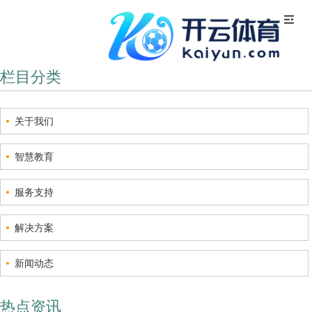
栏目分类
关于我们
智慧教育
服务支持
解决方案
新闻动态
热点资讯