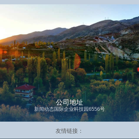
公司地址
新闻动态国际企业科技园6556号
友情链接：