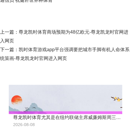
通信员 祝健轩世界杯体育
上一篇：
尊龙凯时体育商场预期为48亿欧元-尊龙凯龙时官网进
入网页
下一篇：
凯时体育游戏app平台强调要把城市手脚有机人命体系
统策画-尊龙凯龙时官网进入网页
尊龙凯时体育尤其是在纽约联储主席威廉姆斯周三发表鸽派言论之后-尊龙凯龙时官网进入网页
2026-08-08