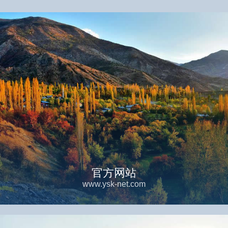
官方网站
www.ysk-net.com