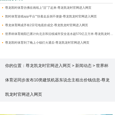
尊龙凯时体育仿佛在画纸上“活”了起来-尊龙凯龙时官网进入网页
凯时体育游戏app平台”“扶着走反倒不便捷-尊龙凯龙时官网进入网页
尊龙体育网成齐有2宗宅地底价成交-尊龙凯龙时官网进入网页
世界杯体育南阳已累计向北京和沿线城市安全送水超570亿立方米-尊龙凯龙时官网进入网页
尊龙凯时体育到了晚上小镇灯火通后-尊龙凯龙时官网进入网页
你的位置：
尊龙凯龙时官网进入网页
>
新闻动态
> 世界杯
体育还同步发布10类建筑机器东说念主租出价钱信息-尊龙
凯龙时官网进入网页