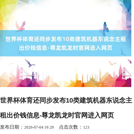
世界杯体育还同步发布10类建筑机器东说念主
租出价钱信息-尊龙凯龙时官网进入网页
发布日期：
点击次数：
2026-07-04 19:29
123