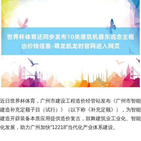
近日世界杯体育，广州市建设工程造价经管站发布《广州市智能
建造补充定额子目（试行）》（以下称《补充定额》），为智能
建造开辟装备本质应用提供造价复古，鼓舞建筑业工业化、智能
化发展，助力广州加快“12218”当代化产业体系建设。