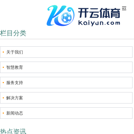
栏目分类
关于我们
智慧教育
服务支持
解决方案
新闻动态
热点资讯