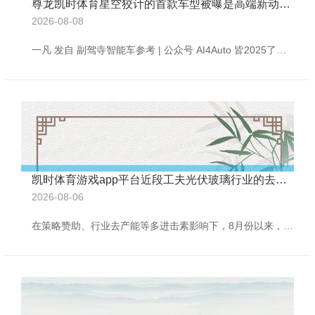
尊龙凯时体育星空狡计的首款车型被曝是高端新动力SUV-尊龙凯龙时官网进入网页
2026-08-08
一凡 发自 副驾寺智能车参考 | 公众号 AI4Auto 皆2025了，还有跨界造车选手。 刚刚，扫地机器东谈主明星追觅官宣造车，对准高端商场，要造「宇宙上最快的车」 追觅是发祥于清华学生社团的独角兽，在创立之初就加入了生态链，自后成长为扫地机器东谈主赛谈的头部玩家，此前因为独创东谈主实控了一家汽车公司，就有别传称其蓄意造车。 如今追觅阐述入局，但新的疑问也随之而来。 追觅官宣造车，瞄向「宇宙最快」 追觅科技的公告不长，全文不到800字，中枢传递了三项信息。 最初，追觅阐述要造车，况且要造的是
凯时体育游戏app平台近段工夫光伏玻璃行业的去产能当作捏续激动-尊龙凯龙时官网进入网页
2026-08-06
在策略赞助、行业去产能等多进击素影响下，8月份以来，光伏玻璃阛阓捏续回暖。 字据上海有色网8月14日发布的数据，同7月末比较，光伏玻璃价钱涨幅赫然，其中涨幅最大的2.0mm光伏玻璃均价较7月30日仍是高潮9.76%。 “跟着‘反内卷’等相关举措的不停长远，近段工夫光伏玻璃行业的去产能当作捏续激动，重叠下贱组件企业的采购有所增多，光伏玻璃价钱运行冷静回暖。”西安工程大学产业发展和投资盘问中心主任王铁山在接管《证券日报》记者采访时暗示。 2024年下半年以来，光伏玻璃价钱快速下行并跌破行业盈亏线。